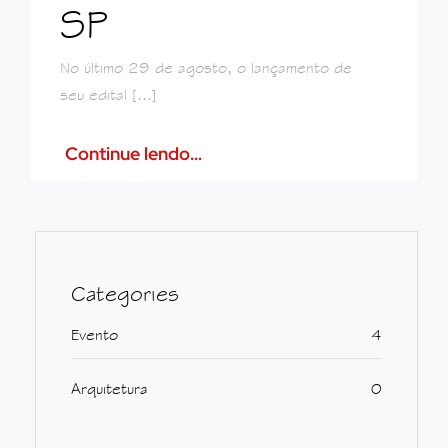
SP
No último 29 de agosto, o lançamento de
seu edital [...]
Continue lendo…
Categories
Evento
4
Arquitetura
0