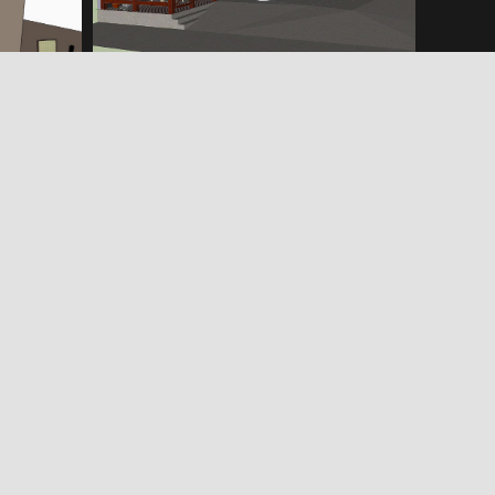
República Oficial
ora