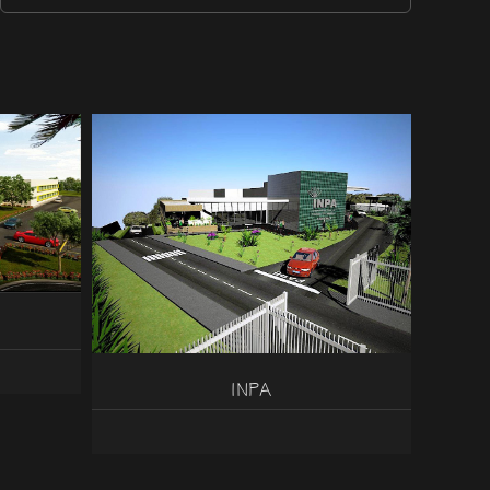
para:
INPA