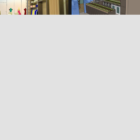
Panificadora N. Senh
Outlet Store