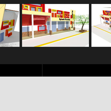
ITETURA
de e do comprometimento com o cliente.
 AP 603 – Cond. Juan Miro |
Fone:
+33 6 15 28 73 67