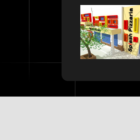
O DIFERENCIAL DE FAZER ARQU
está na criatividade, além da responsabilida
Copyright © 2013 – 2023 –
Sammya Cury
| Rua Rio Jamary, 300,