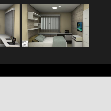
ITETURA
de e do comprometimento com o cliente.
 AP 603 – Cond. Juan Miro |
Fone:
+33 6 15 28 73 67