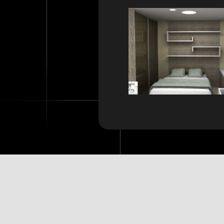
O DIFERENCIAL DE FAZER ARQU
está na criatividade, além da responsabilida
Copyright © 2013 – 2023 –
Sammya Cury
| Rua Rio Jamary, 300,