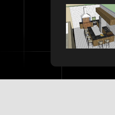
O DIFERENCIAL DE FAZER ARQU
está na criatividade, além da responsabilida
Copyright © 2013 – 2023 –
Sammya Cury
| Rua Rio Jamary, 300,