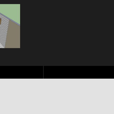
ITETURA
de e do comprometimento com o cliente.
 AP 603 – Cond. Juan Miro |
Fone:
+33 6 15 28 73 67